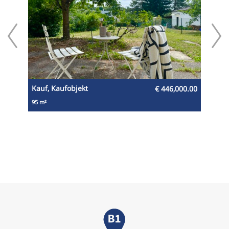
00.00
Kauf
,
Kaufobjekt
€ 446,000.00
95 m²
12 m