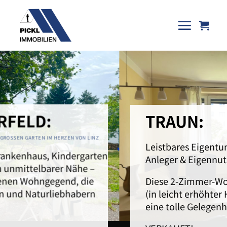
Skip
to
content
TRAUN:
Leistbares Eigentum in Traun – ideal für
Anleger & Eigennutzer
Diese 2-Zimmer-Wohnung im Erdgeschoss
(in leicht erhöhter Halbstocklage) bietet
eine tolle Gelegenheit.