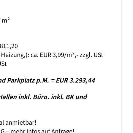
7 m²
811,20
Heizung,): ca. EUR 3,99/m²,- zzgl. USt
USt
d Parkplatz p.M. = EUR 3.293,44
allen inkl. Büro. inkl. BK und
al anmietbar!
– mehr Infos auf Anfrage!