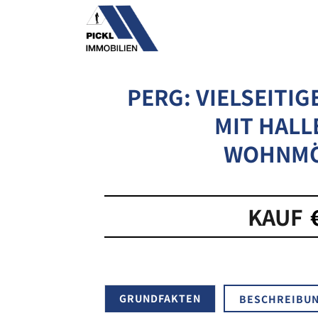
Skip
to
content
PERG: VIELSEITI
MIT HALL
WOHNMÖ
KAUF
GRUNDFAKTEN
BESCHREIBU