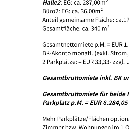
Halle2
: EG: ca. 287,00m²
Büro2: EG: ca. 36,00m²
Anteil gemeinsame Fläche: ca.1
Gesamtfläche: ca. 340 m²
Gesamtnettomiete p.M. = EUR 1.
BK-Akonto monatl. (exkl. Strom, 
2 Parkplätze: = EUR 33,33- zzgl. 
Gesamtbruttomiete inkl. BK un
Gesamtbruttomiete für beide H
Parkplatz p.M. = EUR 6.284,05
Mehr Parkplätze/Flächen option
Zimmer bzw. Wohnungen im 1.OG 