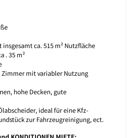
aße
t insgesamt ca. 515 m² Nutzfläche
ca . 35 m²
e
 Zimmer mit variabler Nutzung
nnen, hohe Decken, gute
Ölabscheider, ideal für eine Kfz-
ndstück zur Fahrzeugreinigung, ect.
 und KONDITIONEN MIETE: