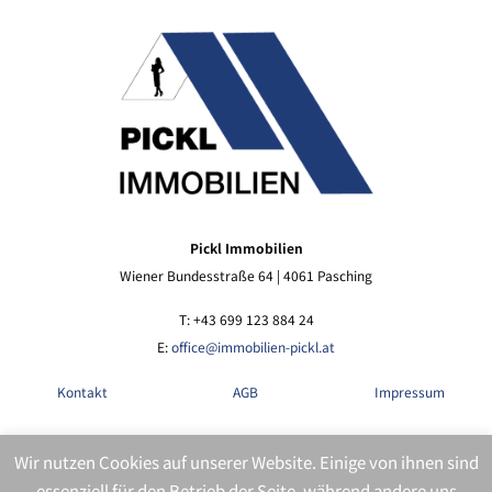
Pickl Immobilien
Wiener Bundesstraße 64 | 4061 Pasching
T: +43 699 123 884 24
E:
office@immobilien-pickl.at
Kontakt
AGB
Impressum
Wir nutzen Cookies auf unserer Website. Einige von ihnen sind
Datenschutz
Presse
Rechtliches
essenziell für den Betrieb der Seite, während andere uns