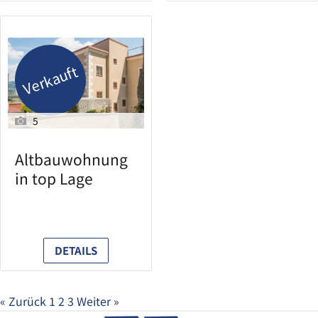
Verkauft
5
Altbauwohnung
in top Lage
DETAILS
« Zurück
1
2
3
Weiter »