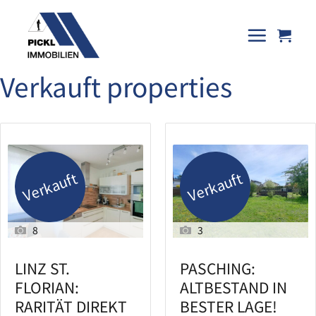
Skip
to
content
Verkauft properties
Verkauft
Verkauft
8
3
LINZ ST.
PASCHING:
FLORIAN:
ALTBESTAND IN
RARITÄT DIREKT
BESTER LAGE!