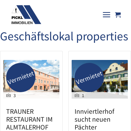
Skip
to
content
Geschäftslokal properties
Vermietet
Vermietet
3
1
TRAUNER
Innviertlerhof
RESTAURANT IM
sucht neuen
ALMTALERHOF
Pächter